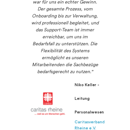
n ein
war für uns ein echter Gewinn.
Um
ut
Der gesamte Prozess, vom
, das
Onboarding bis zur Verwaltung,
Leistu
 macht.
wird professionell begleitet, und
die 
ief
das Support-Team ist immer
erreichbar, um uns im
Einsatz
sonders
Bedarfsfall zu unterstützen. Die
hab
e Karte
Flexibilität des Systems
Me
elt den
ermöglicht es unseren
 – ein
Mitarbeitenden die Sachbezüge
unsere
bedarfsgerecht zu nutzen."
und
Niko Keller -
Region."
Leitung
Thomas
Personalwesen
Ahke –
Caritasverband
Landrat
Rheine e.V.