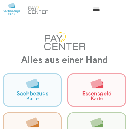
Alles aus einer Hand
Mitarbeiter
Benefits für Mitarbeiter
Essenszuschüsse für
Attraktive steuerfreie
Belegfreie
/ Träger
Einrichtungen
Betreute für Kom­munen
für soziale