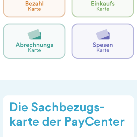
Leistungsausga­ben an
Bargeldlose Aus­gaben
Abrechnung
Mitarbeiter
transparente
Geschäftsaus­gaben für
Firmenkarten für
Reise- und
Die Sach­bezugs­
karte der PayCenter