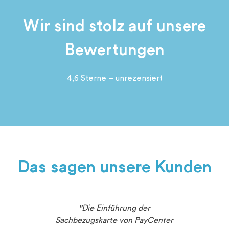
Wir sind stolz auf unsere
Bewertungen
4,6 Sterne – unrezensiert
Das sagen unsere Kunden
rte von
"Die Einführung der
"Die 
ir für
Sachbezugskarte von PayCenter
opt