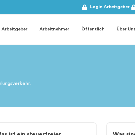
Login Arbeitgeber
Arbeitgeber
Arbeitnehmer
Öffentlich
Über Un
hlungsverkehr.
as ist ein steuerfreier
Was sin