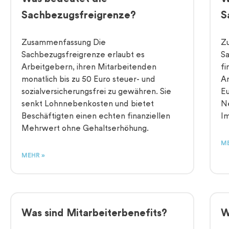
Sachbezugsfreigrenze?
S
Zusammenfassung Die
Z
Sachbezugsfreigrenze erlaubt es
S
Arbeitgebern, ihren Mitarbeitenden
fi
monatlich bis zu 50 Euro steuer- und
Ar
sozialversicherungsfrei zu gewähren. Sie
Eu
senkt Lohnnebenkosten und bietet
N
Beschäftigten einen echten finanziellen
Im
Mehrwert ohne Gehaltserhöhung.
ME
MEHR »
Was sind Mitarbeiterbenefits?
W