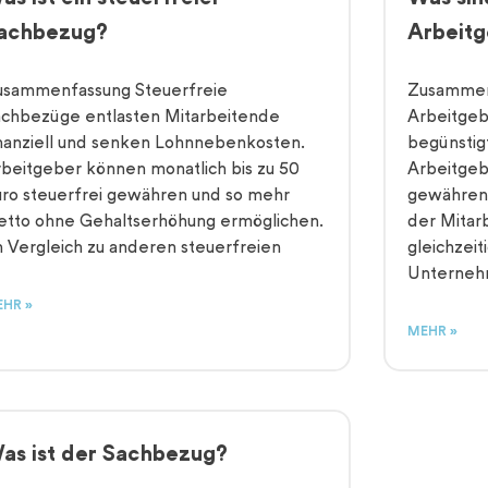
achbezug?
Arbeitg
usammenfassung Steuerfreie
Zusammen
achbezüge entlasten Mitarbeitende
Arbeitgeb
nanziell und senken Lohnnebenkosten.
begünstig
beitgeber können monatlich bis zu 50
Arbeitgeb
ro steuerfrei gewähren und so mehr
gewähren 
etto ohne Gehaltserhöhung ermöglichen.
der Mitar
 Vergleich zu anderen steuerfreien
gleichzei
Unternehm
HR »
MEHR »
as ist der Sachbezug?