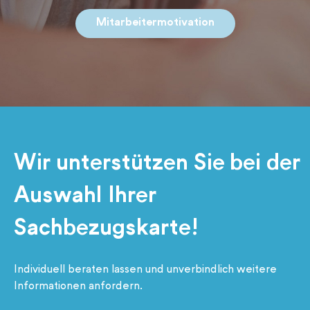
Mitarbeitermotivation
Wir unterstützen Sie bei der
Auswahl Ihrer
Sachbezugskarte!
Individuell beraten lassen und unverbindlich weitere
Informationen anfordern.